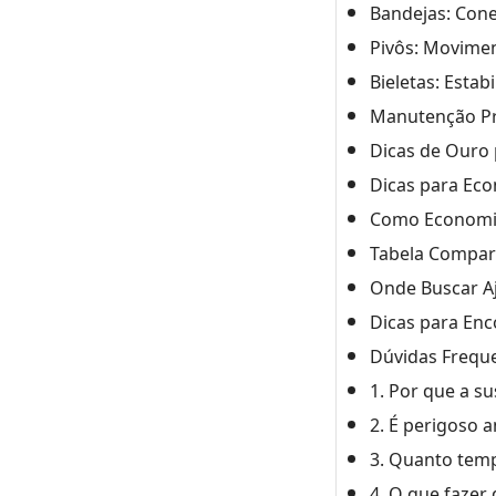
Bandejas: Cone
Pivôs: Movime
Bieletas: Estab
Manutenção Pr
Dicas de Ouro
Dicas para Ec
Como Economiz
Tabela Compar
Onde Buscar Aj
Dicas para Enc
Dúvidas Frequ
1. Por que a 
2. É perigoso 
3. Quanto tem
4. O que fazer