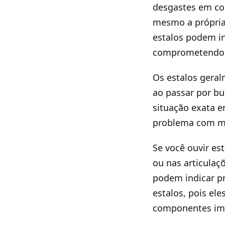
desgastes em co
mesmo a própria 
estalos podem in
comprometendo a
Os estalos gera
ao passar por bu
situação exata e
problema com ma
Se você ouvir es
ou nas articulaç
podem indicar p
estalos, pois el
componentes im