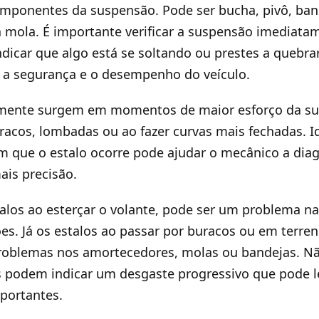
mponentes da suspensão. Pode ser bucha, pivô, band
mola. É importante verificar a suspensão imediatam
dicar que algo está se soltando ou prestes a quebrar
 segurança e o desempenho do veículo.
lmente surgem em momentos de maior esforço da s
racos, lombadas ou ao fazer curvas mais fechadas. Id
m que o estalo ocorre pode ajudar o mecânico a diag
is precisão.
talos ao esterçar o volante, pode ser um problema na
ões. Já os estalos ao passar por buracos ou em terren
roblemas nos amortecedores, molas ou bandejas. Nã
es podem indicar um desgaste progressivo que pode le
portantes.