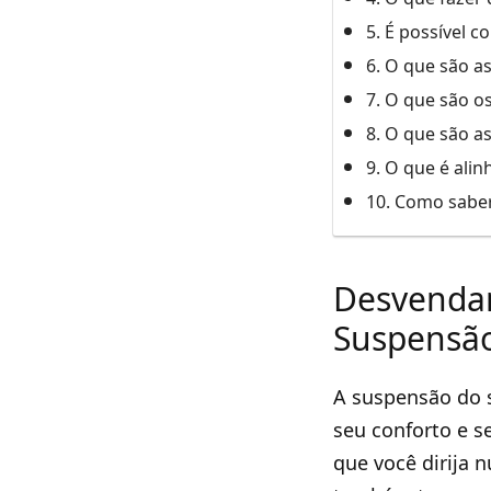
5. É possível 
6. O que são a
7. O que são o
8. O que são a
9. O que é al
10. Como saber
Desvendan
Suspensão
A suspensão do s
seu conforto e s
que você dirija 