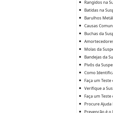
Rangidos na S
Batidas na Susp
Barulhos Metál
Causas Comuns
Buchas da Susp
Amortecedores
Molas da Susp
Bandejas da S
Pivôs da Susp
Como Identific
Faça um Teste 
Verifique a Su
Faça um Teste
Procure Ajuda 
Prevenção é o