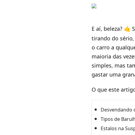
E aí, beleza? 🤙 
tirando do sério
o carro a qualqu
maioria das veze
simples, mas tam
gastar uma grana
O que este artig
Desvendando o
Tipos de Barul
Estalos na Sus