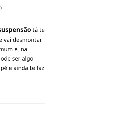
 suspensão
tá te
ue vai desmontar
omum e, na
pode ser algo
é e ainda te faz