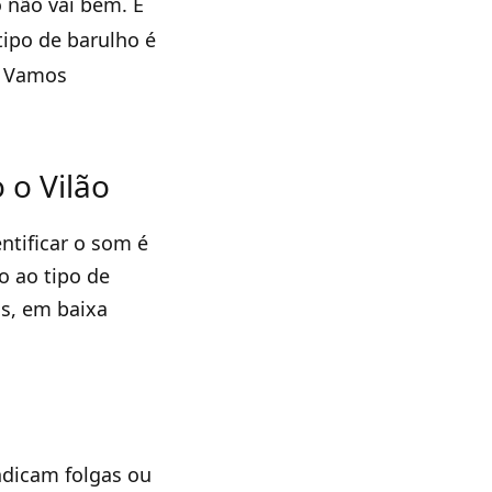
o não vai bem. E
tipo de barulho é
? Vamos
 o Vilão
ntificar o som é
o ao tipo de
as, em baixa
indicam folgas ou