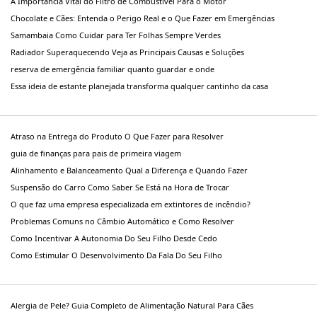
A Importância Vital do Filtro de Combustível Para o Motor
Chocolate e Cães: Entenda o Perigo Real e o Que Fazer em Emergências
Samambaia Como Cuidar para Ter Folhas Sempre Verdes
Radiador Superaquecendo Veja as Principais Causas e Soluções
reserva de emergência familiar quanto guardar e onde
Essa ideia de estante planejada transforma qualquer cantinho da casa
Atraso na Entrega do Produto O Que Fazer para Resolver
guia de finanças para pais de primeira viagem
Alinhamento e Balanceamento Qual a Diferença e Quando Fazer
Suspensão do Carro Como Saber Se Está na Hora de Trocar
O que faz uma empresa especializada em extintores de incêndio?
Problemas Comuns no Câmbio Automático e Como Resolver
Como Incentivar A Autonomia Do Seu Filho Desde Cedo
Como Estimular O Desenvolvimento Da Fala Do Seu Filho
Alergia de Pele? Guia Completo de Alimentação Natural Para Cães